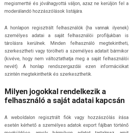
megismertté és jóváhagyottá váljon, azaz ne kerüljön fel a
moderálandó hozzászólások listájára.
A honlapon regisztrált felhasználók (ha vannak ilyenek)
személyes adatai a saját felhasználói profiljukban is
tárolásra kerülnek. Minden felhasználó megtekintheti,
szerkesztheti vagy törölheti a személyes adatait bármikor
(kivéve, hogy nem változtathatja meg a saját felhasználói
nevét). A honlap rendszergazdái ezen információkat
szintén megtekinthetik és szerkeszthetik.
Milyen jogokkal rendelkezik a
felhasználó a saját adatai kapcsán
A weboldalon regisztrált fiók vagy hozzászólás írása
esetén kérhető a személyes adatok export fájlban történő
megküldése, amely bármilyen adatot tartalmaz, amit