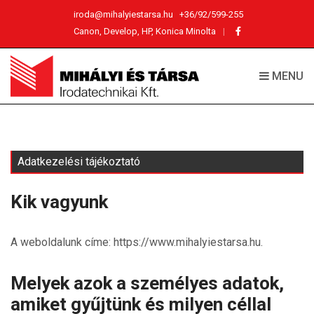
iroda@mihalyiestarsa.hu
+36/92/599-255
Canon, Develop, HP, Konica Minolta
MENU
Adatkezelési tájékoztató
Kik vagyunk
A weboldalunk címe: https://www.mihalyiestarsa.hu.
Melyek azok a személyes adatok,
amiket gyűjtünk és milyen céllal