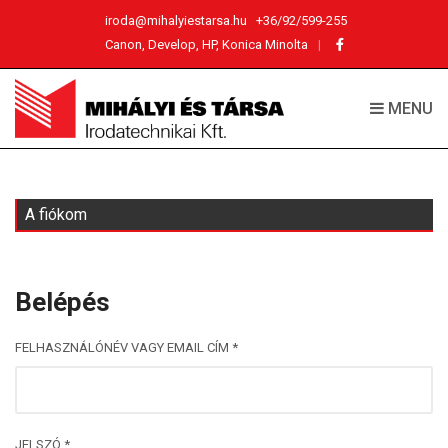
iroda@mihalyiestarsa.hu
+36/92/599-255
Canon, Develop, HP, Konica Minolta
MENU
A fiókom
Belépés
KÖTELEZŐ
FELHASZNÁLÓNÉV VAGY EMAIL CÍM
*
KÖTELEZŐ
JELSZÓ
*