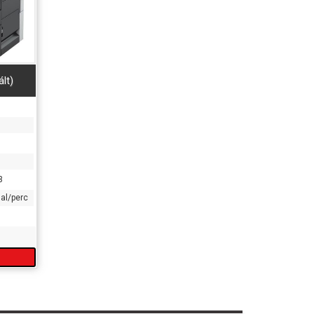
lt)
3
dal/perc