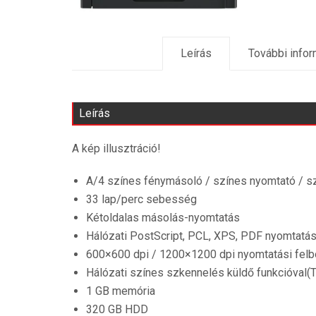
Leírás
További info
Leírás
A kép illusztráció!
A/4 színes fénymásoló / színes nyomtató / sz
33 lap/perc sebesség
Kétoldalas másolás-nyomtatás
Hálózati PostScript, PCL, XPS, PDF nyomtatá
600×600 dpi / 1200×1200 dpi nyomtatási felb
Hálózati színes szkennelés küldő funkcióval
1 GB memória
320 GB HDD