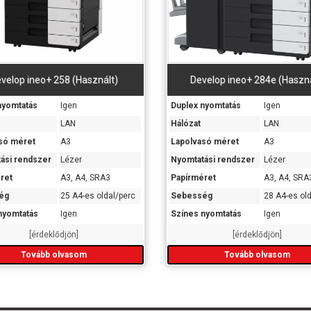
velop ineo+ 258 (Használt)
Develop ineo+ 284e (Haszná
nyomtatás
Igen
Duplex nyomtatás
Igen
LAN
Hálózat
LAN
só méret
A3
Lapolvasó méret
A3
ási rendszer
Lézer
Nyomtatási rendszer
Lézer
ret
A3, A4, SRA3
Papírméret
A3, A4, SRA
ég
25 A4-es oldal/perc
Sebesség
28 A4-es ol
nyomtatás
Igen
Színes nyomtatás
Igen
[érdeklődjön]
[érdeklődjön]
Tovább olvasom
Tovább olvasom