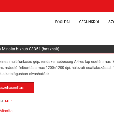
FŐOLDAL
CÉGÜNKRŐL
SZ
a Minolta bizhub C3351 (használt)
zínes multifunkciós gép, rendszer sebesség A4-es lap esetén max. 
erc, másoló felbontása max 1200×1200 dpi, hálozati csatlakozással.
ek a katalógusban olvashatóak.
sszehasonlítás
IA:
MFP
Minolta