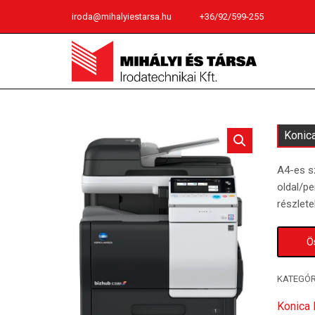
iroda@mihalyiestarsa.hu
+36/92/599-255
Konic
A4-es s
oldal/p
részlet
Ö
KATEGÓR
Konica 