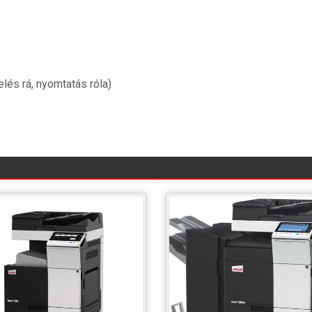
k
lés rá, nyomtatás róla)