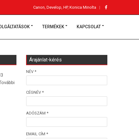
Canon, Develop, HP, Konica Minolta
OLGÁLTATÁSOK
TERMÉKEK
KAPCSOLAT
Árajánlat-kérés
NÉV *
33
 További
CÉGNÉV *
ADÓSZÁM *
EMAIL CÍM *