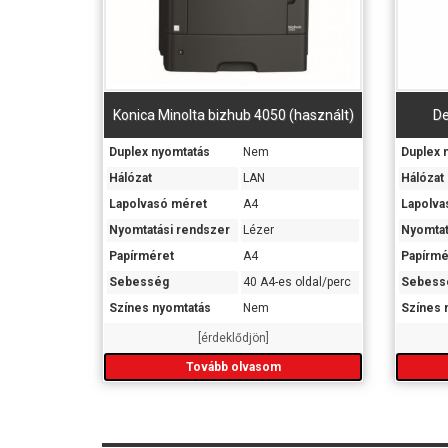
Konica Minolta bizhub 4050 (használt)
De
Duplex nyomtatás
Nem
Duplex 
Hálózat
LAN
Hálózat
Lapolvasó méret
A4
Lapolva
Nyomtatási rendszer
Lézer
Nyomtat
Papírméret
A4
Papírmé
Sebesség
40 A4-es oldal/perc
Sebess
Színes nyomtatás
Nem
Színes 
[érdeklődjön]
Tovább olvasom