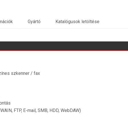
rmációk
Gyártó
Katalógusok letöltése
ínes szkenner / fax
s
ontás
(TWAIN, FTP, E-mail, SMB, HDD, WebDAW)